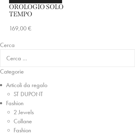
L
L
OROLOGIO SOLO
TEMPO
O
O
T
G
169,00
€
E
I
M
O
Cerca
P
S
O
O
L
Categorie
O
Articoli da regalo
T
ST DUPONT
E
Fashion
M
2 Jewels
P
Collane
O
Fashion