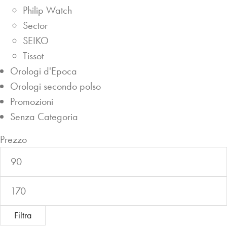
Philip Watch
Sector
SEIKO
Tissot
Orologi d'Epoca
Orologi secondo polso
Promozioni
Senza Categoria
Prezzo
P
r
P
e
r
z
e
z
Filtra