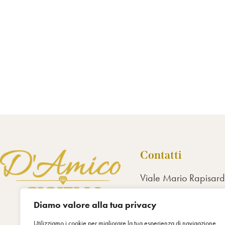
Contatti
Viale Mario Rapisar
95123 Catania
Diamo valore alla tua privacy
+39 0958365936
3332038312
Utilizziamo i cookie per migliorare la tua esperienza di navigazione,