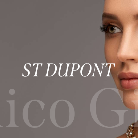
Liste
Marchi
Catalogo
News
Lavora con
ST DUPONT
co Gi