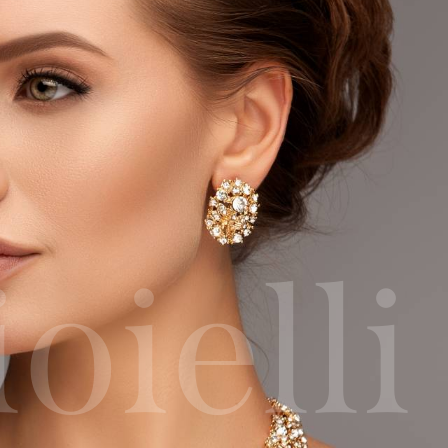
0
 Noi
Contatti
oielli