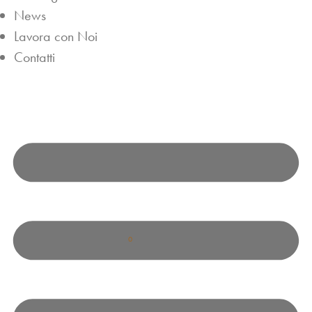
News
Lavora con Noi
Contatti
0
0