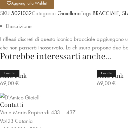
Aggiungi alla Wishlist
SKU
5021032
Categoria:
Gioielleria
Tags
BRACCIALE
,
SL
Descrizione
I riflessi discreti di questo iconico bracciale aggiungono u
che non passerà inosservato. La chiusura propone due botto
Potrebbe interessarti anche...
Esaurito
Esaurito
Slake Pink
Slake Pink
69,00
€
69,00
€
Contatti
Viale Mario Rapisardi 433 – 437
95123 Catania