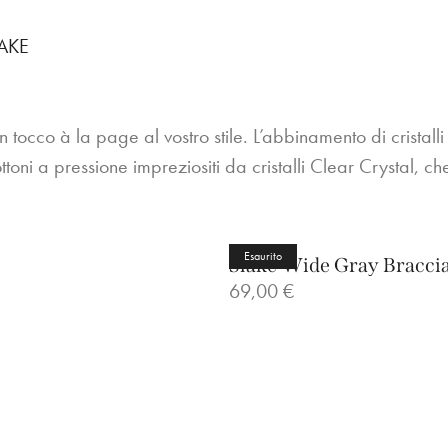
AKE
n tocco à la page al vostro stile. L’abbinamento di cristall
ni a pressione impreziositi da cristalli Clear Crystal, ch
Esaurito
Slake Wide Gray Braccia
69,00
€