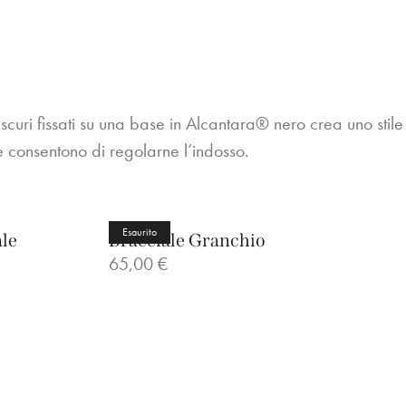
i scuri fissati su una base in Alcantara® nero crea uno stile
e consentono di regolarne l’indosso.
Esaurito
le
Bracciale Granchio
65,00
€